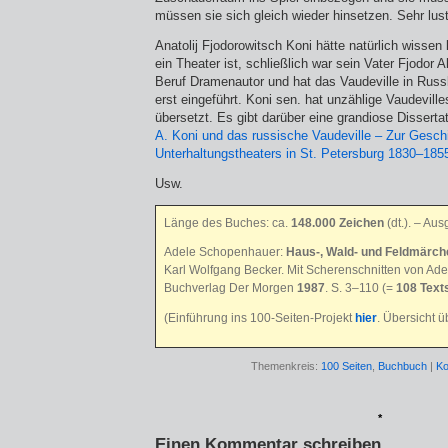
müssen sie sich gleich wieder hinsetzen. Sehr lust
Anatolij Fjodorowitsch Koni hätte natürlich wisse
ein Theater ist, schließlich war sein Vater Fjodor 
Beruf Dramenautor und hat das Vaudeville in Rus
erst eingeführt. Koni sen. hat unzählige Vaudeville
übersetzt. Es gibt darüber eine grandiose Dissert
A. Koni und das russische Vaudeville – Zur Gesch
Unterhaltungstheaters in St. Petersburg 1830–185
Usw.
Länge des Buches: ca.
148.000 Zeichen
(dt.)
. – Aus
Adele Schopenhauer:
Haus-, Wald- und Feldmärch
Karl Wolfgang Becker. Mit Scherenschnitten von Ade
Buchverlag Der Morgen
1987
. S. 3–110 (=
108 Text
(Einführung ins 100-Seiten-Projekt
hier
. Übersicht 
Themenkreis:
100 Seiten
,
Buchbuch
|
Ko
*
Einen Kommentar schreiben