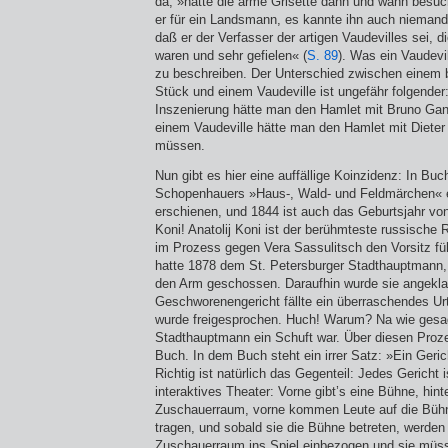
da, »hatte die arme Grisette dann und wann besuc
er für ein Landsmann, es kannte ihn auch niemand
daß er der Verfasser der artigen Vaudevilles sei, d
waren und sehr gefielen« (
S. 89
). Was ein Vaudevill
zu beschreiben. Der Unterschied zwischen einem 
Stück und einem Vaudeville ist ungefähr folgender:
Inszenierung hätte man den Hamlet mit Bruno Ga
einem Vaudeville hätte man den Hamlet mit Diet
müssen.
Nun gibt es hier eine auffällige Koinzidenz: In Bu
Schopenhauers »Haus-, Wald- und Feldmärchen« 
erschienen, und 1844 ist auch das Geburtsjahr von
Koni! Anatolij Koni ist der berühmteste russische R
im Prozess gegen Vera Sassulitsch den Vorsitz fü
hatte 1878 dem St. Petersburger Stadthauptmann, w
den Arm geschossen. Daraufhin wurde sie angekla
Geschworenengericht fällte ein überraschendes Urt
wurde freigesprochen. Huch! Warum? Na wie gesag
Stadthauptmann ein Schuft war. Über diesen Proze
Buch. In dem Buch steht ein irrer Satz: »Ein Geric
Richtig ist natürlich das Gegenteil: Jedes Gericht i
interaktives Theater: Vorne gibt’s eine Bühne, hint
Zuschauerraum, vorne kommen Leute auf die Bühne
tragen, und sobald sie die Bühne betreten, werden
Zuschauerraum ins Spiel einbezogen und sie müss