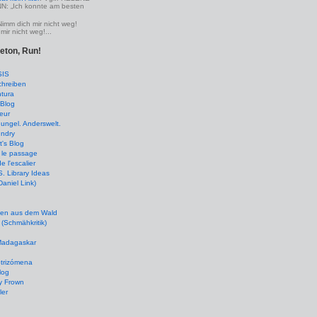
 „Ich konnte am besten
Nimm dich mir nicht weg!
mir nicht weg!...
leton, Run!
SIS
chreiben
tura
Blog
eur
ungel. Anderswelt.
undry
's Blog
 le passage
de l'escalier
 Library Ideas
(Daniel Link)
en aus dem Wald
(Schmähkritik)
 Madagaskar
ptrizómena
log
y Frown
ler