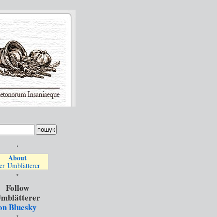
*
About
er Umblätterer
*
Follow
mblätterer
on Bluesky
*