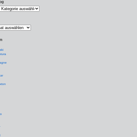
og
um
ki
tura
agne
ar
xton
io
r
l