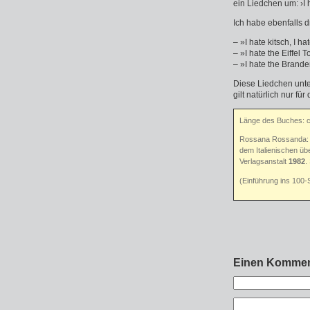
ein Liedchen um: ›I 
Ich habe ebenfalls d
– »I hate kitsch, I h
– »I hate the Eiffel 
– »I hate the Brande
Diese Liedchen unte
gilt natürlich nur für
Länge des Buches: 
Rossana Rossanda
dem Italienischen üb
Verlagsanstalt
1982
.
(Einführung ins 100-
Einen Kommen