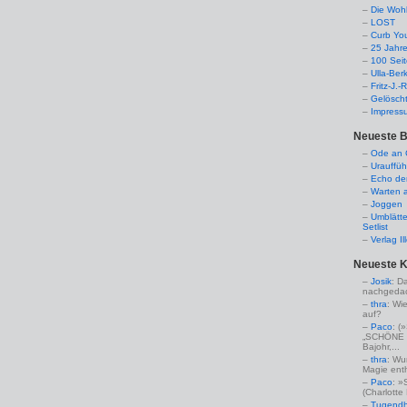
Die Woh
LOST
Curb Yo
25 Jahr
100 Sei
Ulla-Ber
Fritz-J.
Gelösch
Impress
Neueste B
Ode an C
Urauffüh
Echo de
Warten a
Joggen
Umblätte
Setlist
Verlag I
Neueste 
Josik
: D
nachgedac
thra
: Wi
auf?
Paco
: 
„SCHÖNE 
Bajohr,...
thra
: Wu
Magie enthü
Paco
: »
(Charlotte
Tugendha