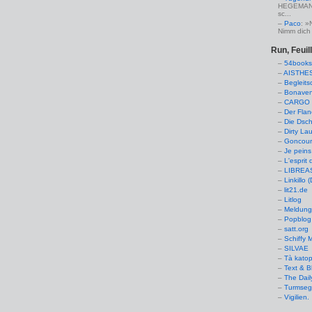
HEGEMANN:
sc...
Paco
: »
Nimm dich 
Run, Feuil
54books
AISTHE
Begleits
Bonaven
CARGO 
Der Flan
Die Dsch
Dirty La
Goncourt
Je peins
L'esprit 
LIBREAS.
Linkillo 
lit21.de
Litlog
Meldung
Popblog 
satt.org
Schiffy
SILVAE
Tà kato
Text & B
The Dail
Turmseg
Vigilien.