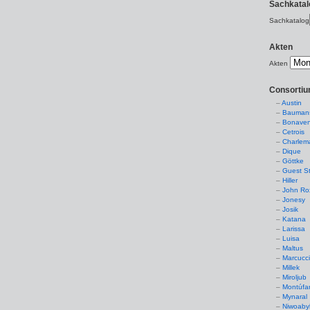
Sachkatal
Sachkatalog
Akten
Akten
Consorti
Austin
Baumans
Bonaven
Cetrois
Charlem
Dique
Göttke
Guest St
Hiller
John Ro
Jonesy
Josik
Katana
Larissa
Luisa
Maltus
Marcucc
Millek
Miroljub
Montúfa
Mynaral
Niwoaby