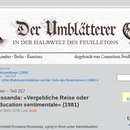
eil 216
erzweiflung« (1999)
r – Teil 218
: »Das Brahmanenmädchen und der Sohn des Bootsmanns« (1968)
»
er – Teil 217
ssanda: »Vergebliche Reise oder
D
Education sentimentale« (1981)
er 2020, 10:55 |
von
Josik
U
chreibt Rossana Rossanda, »ging in Rom unter Intellektuel­len