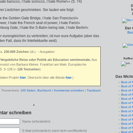
hate barocco, I hate scirocco, I hate Rome!‹« (S. 74)
D
rei Liedchen geschrieben. Sie lauten wie folgt:
h
ate the Golden Gate Bridge, I hate San Francisco!«
Tower, I hate the French seat of power, I hate Paris!«
nburg Gate, I hate the S-Bahn being late, I hate Berlin!«
Der 
Bes
r euresgleichen zu verbreiten, ist nun eure Aufgabe (aber das
 den Fall, dass ihr Intellektuelle seid).
ca.
230.000 Zeichen
(dt.)
. – Ausgaben:
Kaffee
:
Vergebliche Reise oder Politik als Education sentimentale.
Aus
..
ersetzt von Barbara Kleiner. Frankfurt am Main: Europäische
 S. 3–128 (=
126 Textseiten
).
Das Wicht
Seiten-Projekt
hier
. Übersicht über alle Bände
hier
.)
Best of 
Best of 
Best of 
Themenkreis:
100 Seiten
,
Buchbuch
|
Kommentar schreiben
|
Trackback
Best of 
Best of 
Best of 
*
Best of 
Best of 
tar schreiben
Best of 
Best of 
Name (erforderlich)
Best of 
Best of 
E-Mail (erforderlich) (wird nicht veröffentlicht)
Best of 