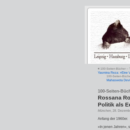
«
100-Seiten-Bücher – T
Yasmina Reza: »Eine V
100-Seiten-Büche
Mahasweta Devi
100-Seiten-Büch
Rossana Ro
Politik als 
München
, 28. Dezemb
Anfang der 1960er.
»In jenen Jahren«, s