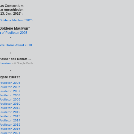
as Consortium
at entschieden
(13. Jan. 2026):
Goldene Maulwurf
t of Feuilleton 2025
*
*
häuser des Monats ...
.
bereisen
mit Google Earth.
*
igste zuerst
Feuilleton 2005
Feuilleton 2006
Feuilleton 2007
Feuilleton 2008
Feuilleton 2009
Feuilleton 2010
Feuilleton 2011
Feuilleton 2012
Feuilleton 2013
Feuilleton 2014
Feuilleton 2015
Feuilleton 2016
Feuilleton 2021