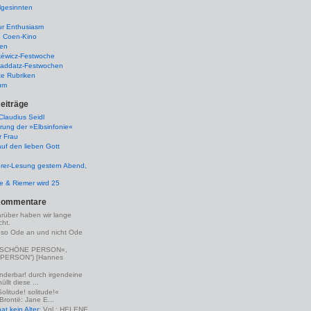
lgesinnten
ur Enthusiasm
e Coen-Kino
ten
kéwicz-Festwoche
-Raddatz-Festwochen
te Rubriken
um
eiträge
laudius Seidl
rung der »Elbsinfonie«
r Frau
uf den lieben Gott
rer-Lesung gestern Abend,
lle & Riemer wird 25
Kommentare
arüber haben wir lange
ht.
eso Ode an und nicht Ode
(»SCHÖNE PERSON«,
PERSON“) [Hannes
nderbar! durch irgendeine
llt diese ...
Solitude! solitude!«
 Brontë: Jane E...
t kein Alter
: Vgl.: HELENE