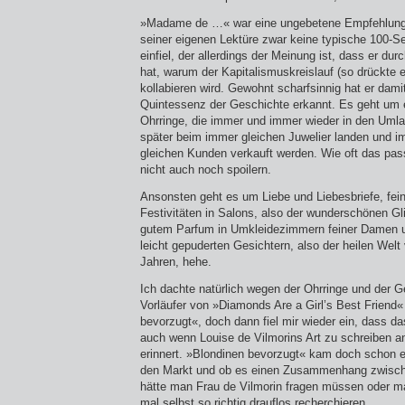
»Madame de …« war eine ungebetene Empfehlung
seiner eigenen Lektüre zwar keine typische 100-S
einfiel, der allerdings der Meinung ist, dass er d
hat, warum der Kapitalismuskreislauf (so drückte e
kollabieren wird. Gewohnt scharfsinnig hat er dami
Quintessenz der Geschichte erkannt. Es geht um 
Ohrringe, die immer und immer wieder in den Umlau
später beim immer gleichen Juwelier landen und i
gleichen Kunden verkauft werden. Wie oft das passi
nicht auch noch spoilern.
Ansonsten geht es um Liebe und Liebesbriefe, fei
Festivitäten in Salons, also der wunderschönen Gl
gutem Parfum in Umkleidezimmern feiner Damen u
leicht gepuderten Gesichtern, also der heilen Welt
Jahren, hehe.
Ich dachte natürlich wegen der Ohrringe und der G
Vorläufer von »Diamonds Are a Girl’s Best Friend
bevorzugt«, doch dann fiel mir wieder ein, dass das
auch wenn Louise de Vilmorins Art zu schreiben an
erinnert. »Blondinen bevorzugt« kam doch schon ei
den Markt und ob es einen Zusammenhang zwisch
hätte man Frau de Vilmorin fragen müssen oder m
mal selbst so richtig drauflos recherchieren.