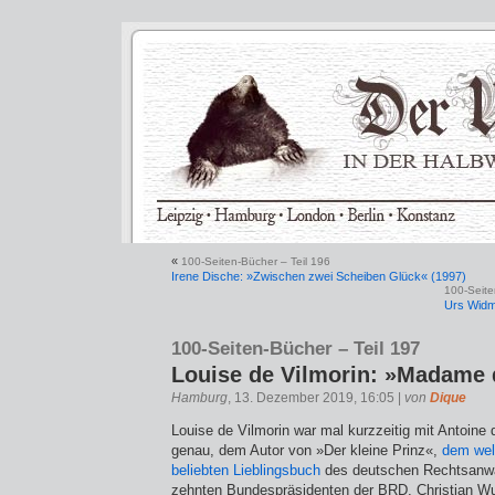
«
100-Seiten-Bücher – Teil 196
Irene Dische: »Zwischen zwei Scheiben Glück« (1997)
100-Seite
Urs Widm
100-Seiten-Bücher – Teil 197
Louise de Vilmorin: »Madame 
Hamburg
, 13. Dezember 2019, 16:05 |
von
Dique
Louise de Vilmorin war mal kurzzeitig mit Antoine 
genau, dem Autor von »Der kleine Prinz«,
dem wel
beliebten Lieblingsbuch
des deutschen Rechtsanwal
zehnten Bundespräsidenten der BRD, Christian Wul