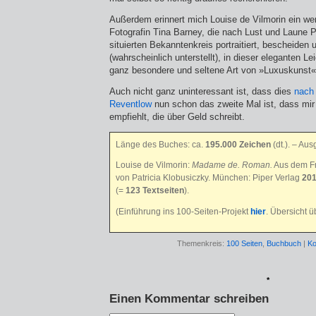
Außerdem erinnert mich Louise de Vilmorin ein we
Fotografin Tina Barney, die nach Lust und Laune 
situierten Bekanntenkreis portraitiert, bescheiden 
(wahrscheinlich unterstellt), in dieser eleganten Le
ganz besondere und seltene Art von »Luxuskunst«
Auch nicht ganz uninteressant ist, dass dies
nach
Reventlow
nun schon das zweite Mal ist, dass mir
empfiehlt, die über Geld schreibt.
Länge des Buches: ca.
195.000 Zeichen
(dt.)
. – Aus
Louise de Vilmorin:
Madame de. Roman.
Aus dem Fr
von Patricia Klobusiczky. München: Piper Verlag
20
(=
123 Textseiten
).
(Einführung ins 100-Seiten-Projekt
hier
. Übersicht 
Themenkreis:
100 Seiten
,
Buchbuch
|
Ko
*
Einen Kommentar schreiben