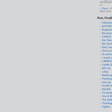
HEGEMANN:
sc...
Paco
: »
Nimm dich 
Run, Feuil
54books
AISTHE
Begleits
Bonaven
CARGO 
Der Flan
Die Dsch
Dirty La
Goncourt
Je peins
L'esprit 
LIBREAS.
Linkillo 
lit21.de
Litlog
Meldung
Popblog 
satt.org
Schiffy
SILVAE
Tà kato
Text & B
The Dail
Turmseg
Vigilien.