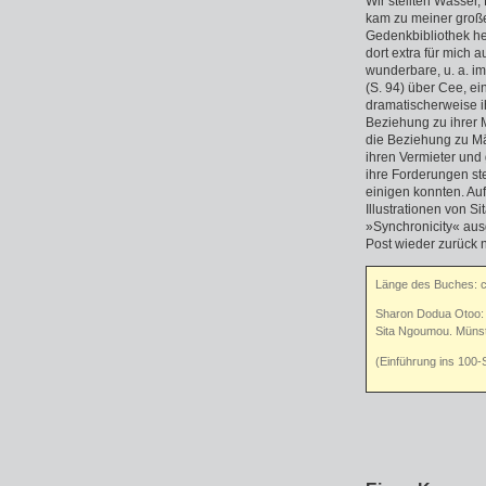
Wir stellten Wasser, 
kam zu meiner große
Gedenkbibliothek he
dort extra für mich
wunderbare, u. a. i
(S. 94) über Cee, ei
dramatischerweise i
Beziehung zu ihrer 
die Beziehung zu Män
ihren Vermieter und 
ihre Forderungen ste
einigen konnten. Au
Illustrationen von Si
»Synchronicity« aus
Post wieder zurück na
Länge des Buches: 
Sharon Dodua Otoo
Sita Ngoumou. Münst
(Einführung ins 100-