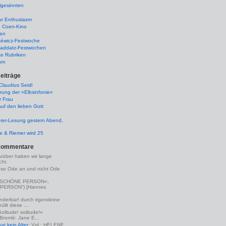
lgesinnten
ur Enthusiasm
e Coen-Kino
ten
kéwicz-Festwoche
-Raddatz-Festwochen
te Rubriken
um
eiträge
laudius Seidl
rung der »Elbsinfonie«
r Frau
uf den lieben Gott
rer-Lesung gestern Abend,
lle & Riemer wird 25
Kommentare
arüber haben wir lange
ht.
eso Ode an und nicht Ode
(»SCHÖNE PERSON«,
PERSON“) [Hannes
nderbar! durch irgendeine
llt diese ...
Solitude! solitude!«
 Brontë: Jane E...
t kein Alter
: Vgl.: HELENE