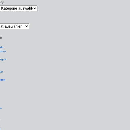
og
um
ki
tura
agne
ar
xton
io
r
l