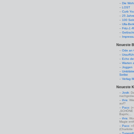
Die Woh
LOST
Curb Yo
25 Jahr
100 Sei
Ulla-Ber
Fritz-J.
Gelösch
Impress
Neueste B
Ode an C
Urauffüh
Echo de
Warten a
Joggen
Umblätte
Setlist
Verlag I
Neueste 
Josik
: D
nachgedac
thra
: Wi
auf?
Paco
: 
„SCHÖNE 
Bajohr,...
thra
: Wu
Magie enthü
Paco
: »
(Charlotte
Tugendha