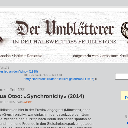
eil 171
beslied an den Wind« (1990)
100-Seiten-Bücher – Teil 173
Emily Nasrallah: »Kater Ziku lebt gefährlich« (1997)
»
er – Teil 172
a Otoo: »Synchronicity« (2014)
D
2019, 10:05 |
von
Josik
Bibliotheken hier in der Provinz abgegrast (München), aber
»Synchronicity« war einfach nirgends aufzutreiben. Zum
U
al wieder einen Kurztrip nach Berlin und hatten spontan so
eundinnen und Freunde in den Gleisdreieckspark eingeladen.