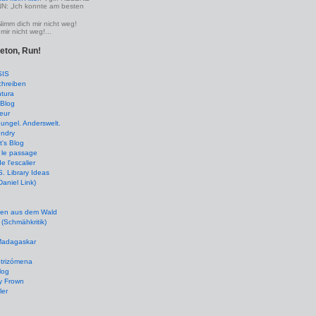
 „Ich konnte am besten
Nimm dich mir nicht weg!
mir nicht weg!...
leton, Run!
SIS
chreiben
tura
Blog
eur
ungel. Anderswelt.
undry
's Blog
 le passage
de l'escalier
 Library Ideas
(Daniel Link)
en aus dem Wald
(Schmähkritik)
 Madagaskar
ptrizómena
log
y Frown
ler