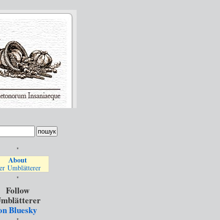
*
About
er Umblätterer
*
Follow
mblätterer
on Bluesky
*