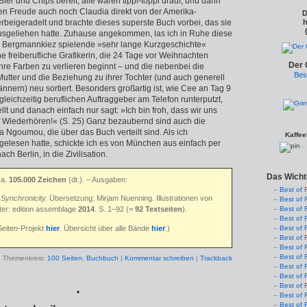
Bier und Chips bereit, alle waren tippi-toppi drauf, und dann
n Freude auch noch Claudia direkt von der Amerika-
D
rbeigeradelt und brachte dieses superste Buch vorbei, das sie
h
 ausgeliehen hatte. Zuhause angekommen, las ich in Ruhe diese
m Bergmannkiez spielende »sehr lange Kurzgeschichte«
ne freiberufliche Grafikerin, die 24 Tage vor Weihnachten
Der 
hre Farben zu verlieren beginnt – und die nebenbei die
Bes
Mutter und die Beziehung zu ihrer Tochter (und auch generell
nern) neu sortiert. Besonders großartig ist, wie Cee an Tag 9
gleichzeitig beruflichen Auftraggeber am Telefon runterputzt,
llt und danach einfach nur sagt: »Ich bin froh, dass wir uns
f Wiederhören!« (S. 25) Ganz bezaubernd sind auch die
ta Ngoumou, die über das Buch verteilt sind. Als ich
Kaffee
gelesen hatte, schickte ich es von München aus einfach per
..
ch Berlin, in die Zivilisation.
Das Wicht
ca.
105.000 Zeichen
(dt.)
. – Ausgaben:
Best of 
:
Synchronicity.
Übersetzung: Mirjam Nuenning. Illustrationen von
Best of 
er: edition assemblage
2014
. S. 1–92 (=
92 Textseiten
).
Best of 
Best of 
Seiten-Projekt
hier
. Übersicht über alle Bände
hier
.)
Best of 
Best of 
Best of 
Best of 
Themenkreis:
100 Seiten
,
Buchbuch
|
Kommentar schreiben
|
Trackback
Best of 
Best of 
Best of 
*
Best of 
Best of 