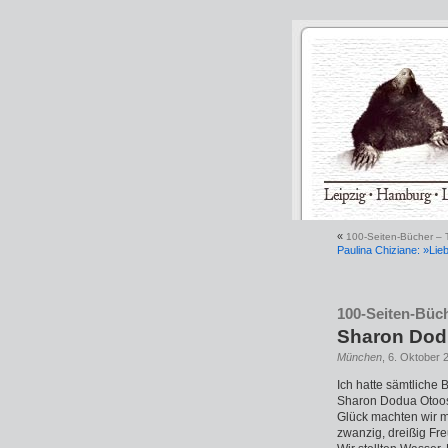
«
100-Seiten-Bücher – T
Paulina Chiziane: »Lie
100-Seiten-Büch
Sharon Dodu
München
, 6. Oktober 
Ich hatte sämtliche 
Sharon Dodua Otoos 
Glück machten wir m
zwanzig, dreißig Fr