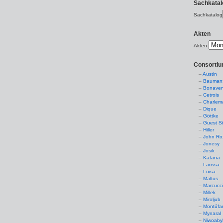
Sachkatal
Sachkatalog
Akten
Akten
Consorti
Austin
Baumans
Bonaven
Cetrois
Charlem
Dique
Göttke
Guest St
Hiller
John Ro
Jonesy
Josik
Katana
Larissa
Luisa
Maltus
Marcucc
Millek
Miroljub
Montúfa
Mynaral
Niwoaby