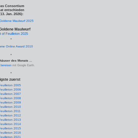
as Consortium
at entschieden
(13. Jan. 2026):
Goldene Maulwurf
t of Feuilleton 2025
*
*
häuser des Monats ...
.
bereisen
mit Google Earth.
*
igste zuerst
Feuilleton 2005
Feuilleton 2006
Feuilleton 2007
Feuilleton 2008
Feuilleton 2009
Feuilleton 2010
Feuilleton 2011
Feuilleton 2012
Feuilleton 2013
Feuilleton 2014
Feuilleton 2015
Feuilleton 2016
Feuilleton 2021